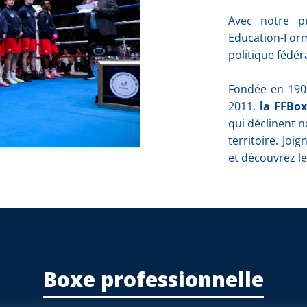
Avec notre p
Education-For
politique fédér
Fondée en 1903
2011,
la FFBox
qui déclinent n
territoire. Jo
et découvrez le
Boxe professionnelle