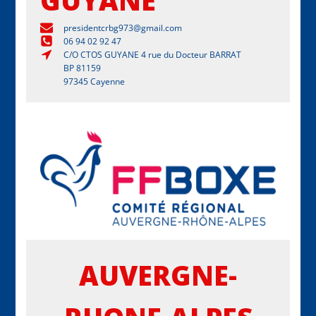
presidentcrbg973@gmail.com
06 94 02 92 47
C/O CTOS GUYANE 4 rue du Docteur BARRAT
BP 81159
97345 Cayenne
AUVERGNE-