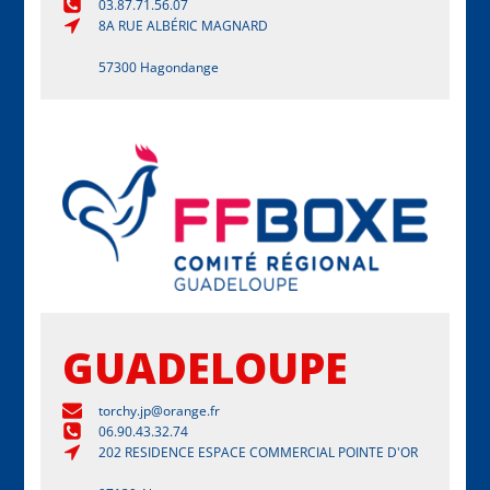
03.87.71.56.07
8A RUE ALBÉRIC MAGNARD
57300 Hagondange
GUADELOUPE
torchy.jp@orange.fr
06.90.43.32.74
202 RESIDENCE ESPACE COMMERCIAL POINTE D'OR