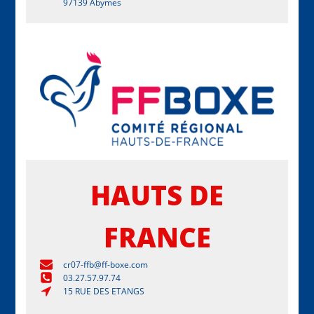
97139 Abymes
HAUTS DE
FRANCE
cr07-ffb@ff-boxe.com
03.27.57.97.74
15 RUE DES ETANGS