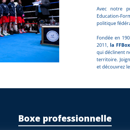
Avec notre p
Education-For
politique fédér
Fondée en 1903
2011,
la FFBox
qui déclinent n
territoire. Jo
et découvrez le
Boxe professionnelle