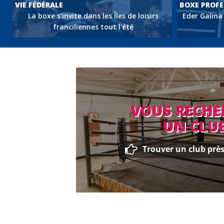
VIE FÉDÉRALE
VIE FÉDÉRALE
VIE FÉDÉRALE
BOXE PROFE
BOXE PROFE
BOXE PROFE
BOXE PROFE
Septembre Bouge : mobilisons-nous !
Lancement de la session 2026 de l’examen
La boxe s'invite dans les Îles de loisirs
Un prometteu
Lenny Patrac
Eder Galina
Voldy T
franciliennes tout l'été
d’Agent Sportif Boxe
VOUS RECH
UN CLUB
Trouver un club prè