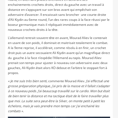
enchainements crochets droits, direct du gauche avec un travail à
distance en s’appuyant sur son bras avant qui empêchait son
adversaire d’avancer. Il encaissait sans broncher une courte droite
d’Ali Kiydin au 6eme round, l’un des rares coups à la face réussi par le
boxeur germanique mais il répliquait immédiatement avec de
nouveaux crochets droits à la tête.
L’allemand rentrait souvent tête en avant, Mourad Aliev le contenait
en usant de son poids, il dominait et maitrisait totalement le combat.
A la 9eme reprise, il accélérait, comme résolu à en finir, un crochet
droit puis un autre secouaient Ali Kiydin avant qu’un magnifique direct
du gauche à la face n’expédie l’Allemand au tapis. Mourad Aliev
prenait son temps pour ajuster à nouveau son adversaire avec deux
gauches, Ali Kiydin était alors KO debout et l’arbitre le stoppait fort à
propos.
« Je me suis très bien senti,
commente Mourad Aliev.
J’ai effectué une
grosse préparation physique, j’ai pris de la masse et il fallait s’adapter
à ce nouveau poids. J’ai beaucoup travaillé sur le cardio. Mon but était
de bien tenir la distance et ma tactique était de le faire travailler plus
que moi. La suite sera peut-être la Silver, on monte petit à petit les
échelons, mais je vais prendre mon temps car j’ai enchainé les
combats ».