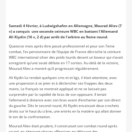
Samedi 4 février, à Ludwigshafen en Allemagne, Mourad Aliev (7
v) a conquis une seconde ceinture WBC en battant l’Allemand
Ali Kiydin (16 v, 2 d) par arrêt de l’arbitre au 9eme round.
Quatorze mois après être passé professionnel et pour son 7eme
combat, l’ex pensionnaire de l’équipe de France décroche la ceinture
WBC international silver des poids lourds devant un boxeur qui n’avait
enregistré qu’une seule défaite en 17 sorties. Au-delà de la victoire,
Mourad Aliev a montré qu’il progressait régulièrement.
Ali Kiydin lui rendait quelques cms et et kgs, il était attentiste, avec
une propension à se jeter et à déclencher ses frappes des deux
mains. Le français se montrait appliqué et ne se laissait pas
surprendre par la rapidité de bras de son opposant. Il tenait
l’allemand à distance avec son bras avant d’enchainer par son direct
du gauche. Dès le second round, Ali Kiydin encaissait deux crochets
droits sur le haut du crâne, une entrés en la matière qui allait donner
le ton de la confrontation.
Mourad Aliev était prudent, il construisait son combat round après
round, en alternant phases offensives en délivrant des