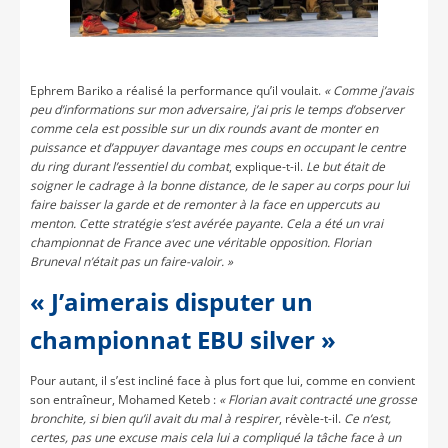
Ephrem Bariko a réalisé la performance qu’il voulait.
« Comme j’avais
peu d’informations sur mon adversaire, j’ai pris le temps d’observer
comme cela est possible sur un dix rounds avant de monter en
puissance et d’appuyer davantage mes coups en occupant le centre
du ring durant l’essentiel du combat
, explique-t-il.
Le but était de
soigner le cadrage à la bonne distance, de le saper au corps pour lui
faire baisser la garde et de remonter à la face en uppercuts au
menton. Cette stratégie s’est avérée payante. Cela a été un vrai
championnat de France avec une véritable opposition.
Florian
Bruneval n’était pas un fai
re-valoir. »
« J’aimerais disputer un
championnat EBU silver »
Pour autant, il s’est incliné face à plus fort que lui, comme en convient
son entraîneur, Mohamed Keteb :
« Florian avait contracté une grosse
bronchite, si bien qu’il avait du mal à respirer
, révèle-t-il.
Ce n’est,
certes, pas une excuse mais cela lui a compliqué la tâche face à un