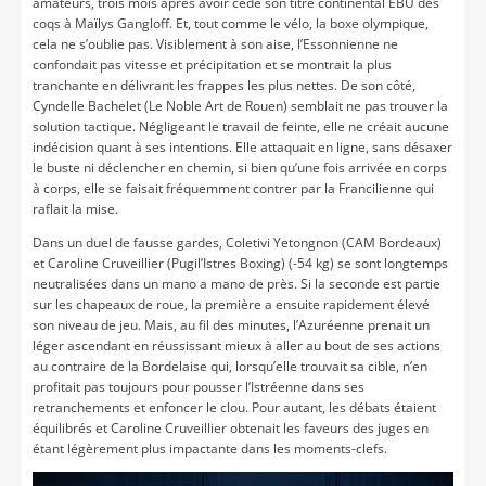
amateurs, trois mois après avoir cédé son titre continental EBU des
coqs à Maïlys Gangloff. Et, tout comme le vélo, la boxe olympique,
cela ne s’oublie pas. Visiblement à son aise, l’Essonnienne ne
confondait pas vitesse et précipitation et se montrait la plus
tranchante en délivrant les frappes les plus nettes. De son côté,
Cyndelle Bachelet (Le Noble Art de Rouen) semblait ne pas trouver la
solution tactique. Négligeant le travail de feinte, elle ne créait aucune
indécision quant à ses intentions. Elle attaquait en ligne, sans désaxer
le buste ni déclencher en chemin, si bien qu’une fois arrivée en corps
à corps, elle se faisait fréquemment contrer par la Francilienne qui
raflait la mise.
Dans un duel de fausse gardes, Coletivi Yetongnon (CAM Bordeaux)
et Caroline Cruveillier (Pugil’Istres Boxing) (-54 kg) se sont longtemps
neutralisées dans un mano a mano de près. Si la seconde est partie
sur les chapeaux de roue, la première a ensuite rapidement élevé
son niveau de jeu. Mais, au fil des minutes, l’Azuréenne prenait un
léger ascendant en réussissant mieux à aller au bout de ses actions
au contraire de la Bordelaise qui, lorsqu’elle trouvait sa cible, n’en
profitait pas toujours pour pousser l’Istréenne dans ses
retranchements et enfoncer le clou. Pour autant, les débats étaient
équilibrés et Caroline Cruveillier obtenait les faveurs des juges en
étant légèrement plus impactante dans les moments-clefs.