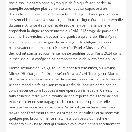
pas à mal la championne olympique de Rio qui faisait parler sa
panoplie technique plus complète ainsi que sa capacité à en
découdre en mouvement. La sociétaire de Lyon United portait pour
l’essentiel l’estocade à distance, sa droite en ligne étant une merveille
du genre. A force d’avancer et de reculer en permanence, elle
empêchait la digne représentante du BAM L’Héritage de parvenir à
ses fins. Néanmoins, en battante organisée qu’elle est, Rima Ayadi
plaçait plusieurs fois sa gauche au visage. Des fulgurances qui
n’entravaient en rien le succès mérité d’Estelle Mossely. Qui
décrochait son billet pour tenter de se qualifier pour Paris 2024 dans
la mesure où la catégorie ne comportait que deux athlètes en lice.
Même scénario en -75 kg, toujours chez les féminines, où Davina
Michel (BC Garges-lès-Gonesse) et Solana Ayivi (Neuilly-sur-Marne
BC) bataillaient pour décrocher le précieux sésame. La médaillée de
bronze mondiale faisait son retour après de longues semaines de
convalescence consécutives à une opération à l’épaule. Certes, il lui
fallait encore retrouver la totalité de ses repères mais forte de son
expérience et de son bagage technico-tactique supérieur, elle
marquait assez vite son territoire. Solana Ayivi ne fuyait pas mais
n’avait pas forcément toutes les armes pour rivaliser et se montrait
quelque peu brouillonne. Le match était un peu trop haché et
consacrait Davina Michel qui pouvait voir l’avenir enfin sereinement.