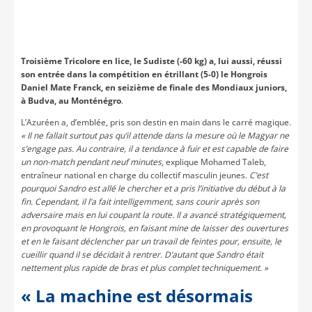
Troisième Tricolore en lice, le Sudiste (-60 kg) a, lui aussi, réussi
son entrée dans la compétition en étrillant (5-0) le Hongrois
Daniel Mate Franck, en seizième de finale des Mondiaux juniors,
à Budva, au Monténégro
.
L’Azuréen a, d’emblée, pris son destin en main dans le carré magique.
« Il ne fallait surtout pas qu’il attende dans la mesure où le Magyar ne
s’engage pas. Au contraire, il a tendance à fuir et est capable de faire
un non-match pendant neuf minutes
, explique Mohamed Taleb,
entraîneur national en charge du collectif masculin jeunes.
C’est
pourquoi Sandro est allé le chercher et a pris l’initiative du début à la
fin. Cependant, il l’a fait intelligemment, sans courir après son
adversaire mais en lui coupant la route. Il a avancé stratégiquement,
en provoquant le Hongrois, en faisant mine de laisser des ouvertures
et en le faisant déclencher par un travail de feintes pour, ensuite, le
cueillir quand il se décidait à rentrer. D’autant que Sandro était
nettement plus rapide de bras et plus complet techniquement. »
« La machine est désormais