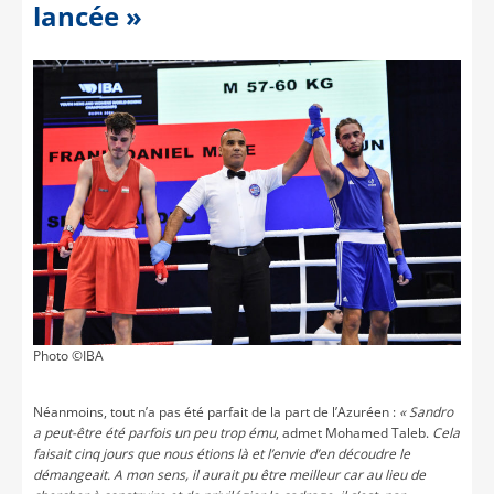
lancée »
Photo ©IBA
Néanmoins, tout n’a pas été parfait de la part de l’Azuréen :
« Sandro
a peut-être été parfois un peu trop ému
, admet Mohamed Taleb.
Cela
faisait cinq jours que nous étions là et l’envie d’en découdre le
démangeait. A mon sens, il aurait pu être meilleur car au lieu de