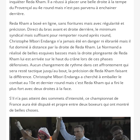
inquiéter Reda Kham. Il a réussi à placer une belle droite à la tempe
du Provençal au 4e round mais n'est pas parvenu à enchainer
derrière.
Reda Kham a boxé en ligne, sans fioritures mais avec régularité et
précision. Direct du bras avant et droite derrière, le minimum
syndical mais suffisant pour remporter round après round,
Christophe Mbori Endanga n'a jamais été en danger ni ébranlé mais il
fut dominé à distance par la droite de Reda Kham. Le Normand a
réalisé de belles esquives basses mais la droite plongeante de Reda
Kham lui est arrivée sur le haut du crâne lors de ces phases
défensives. Aucun changement de rythme dans cet affrontement qui
sera resté tactique jusqu'au bout, la précision de Reda Kham faisant
la différence. Christophe Mbori Endanga a cherché à emballer le
combat au 10e et dernier round mais c'est Reda Kham qui a fini le
plus fort avec deux droites à la face.
S'il n'a pas atteint des sommets d'intensité, ce championnat de
France aura été disputé et propre entre deux boxeurs qui ont montré
de belles choses.