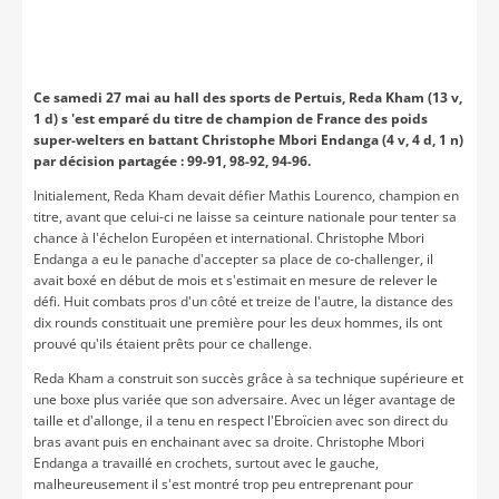
Ce samedi 27 mai au hall des sports de Pertuis, Reda Kham (13 v,
1 d) s 'est emparé du titre de champion de France des poids
super-welters en battant Christophe Mbori Endanga (4 v, 4 d, 1 n)
par décision partagée : 99-91, 98-92, 94-96.
Initialement, Reda Kham devait défier Mathis Lourenco, champion en
titre, avant que celui-ci ne laisse sa ceinture nationale pour tenter sa
chance à l'échelon Européen et international. Christophe Mbori
Endanga a eu le panache d'accepter sa place de co-challenger, il
avait boxé en début de mois et s'estimait en mesure de relever le
défi. Huit combats pros d'un côté et treize de l'autre, la distance des
dix rounds constituait une première pour les deux hommes, ils ont
prouvé qu'ils étaient prêts pour ce challenge.
Reda Kham a construit son succès grâce à sa technique supérieure et
une boxe plus variée que son adversaire. Avec un léger avantage de
taille et d'allonge, il a tenu en respect l'Ebroïcien avec son direct du
bras avant puis en enchainant avec sa droite. Christophe Mbori
Endanga a travaillé en crochets, surtout avec le gauche,
malheureusement il s'est montré trop peu entreprenant pour