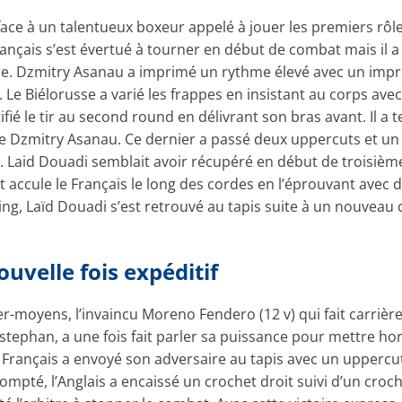
ace à un talentueux boxeur appelé à jouer les premiers rôl
nçais s’est évertué à tourner en début de combat mais il a 
ire. Dzmitry Asanau a imprimé un rythme élevé avec un impr
Le Biélorusse a varié les frappes en insistant au corps ave
é le tir au second round en délivrant son bras avant. Il a 
de Dzmitry Asanau. Ce dernier a passé deux uppercuts et un
 Laid Douadi semblait avoir récupéré en début de troisième
t accule le Français le long des cordes en l’éprouvant avec
ring, Laïd Douadi s’est retrouvé au tapis suite à un nouvea
velle fois expéditif
-moyens, l’invaincu Moreno Fendero (12 v) qui fait carrièr
stephan, a une fois fait parler sa puissance pour mettre h
. Le Français a envoyé son adversaire au tapis avec un upper
mpté, l’Anglais a encaissé un crochet droit suivi d’un cro