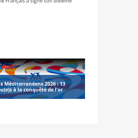
 le Français a signé son dixième
 Août
ux Méditerranéens 2026 : 13
u(e)s à la conquête de l'or