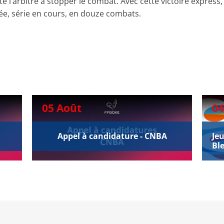
é l’arbitre à stopper le combat. Avec cette victoire express,
ilée, série en cours, en douze combats.
05 Août
04
Appel à candidature - CNBA
Je
Ble