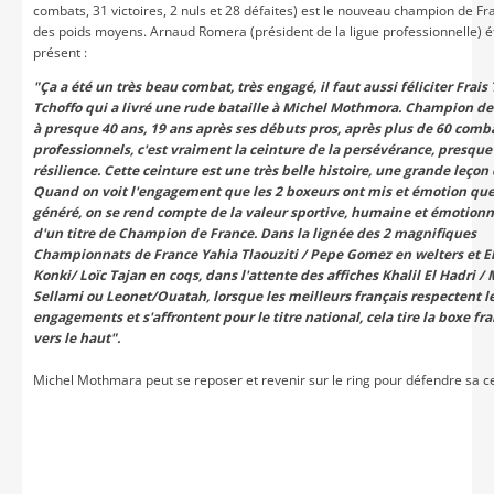
combats, 31 victoires, 2 nuls et 28 défaites) est le nouveau champion de Fr
des poids moyens. Arnaud Romera (président de la ligue professionnelle) é
présent :
"Ça a été un très beau combat, très engagé, il faut aussi féliciter Frais
Tchoffo qui a livré une rude bataille à Michel Mothmora. Champion de
à presque 40 ans, 19 ans après ses débuts pros, après plus de 60 comb
professionnels, c'est vraiment la ceinture de la persévérance, presque
résilience. Cette ceinture est une très belle histoire, une grande leçon 
Quand on voit l'engagement que les 2 boxeurs ont mis et émotion que
généré, on se rend compte de la valeur sportive, humaine et émotionn
d'un titre de Champion de France. Dans la lignée des 2 magnifiques
Championnats de France Yahia Tlaouziti / Pepe Gomez en welters et El
Konki/ Loïc Tajan en coqs, dans l'attente des affiches Khalil El Hadri /
Sellami ou Leonet/Ouatah, lorsque les meilleurs français respectent l
engagements et s'affrontent pour le titre national, cela tire la boxe fr
vers le haut".
Michel Mothmara peut se reposer et revenir sur le ring pour défendre sa ce