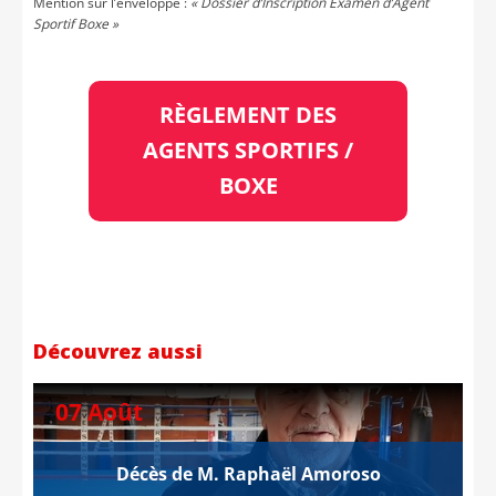
Mention sur l’enveloppe :
« Dossier d’Inscription Examen d’Agent
Sportif Boxe »
RÈGLEMENT DES
AGENTS SPORTIFS /
BOXE
Découvrez aussi
07 Août
Décès de M. Raphaël Amoroso