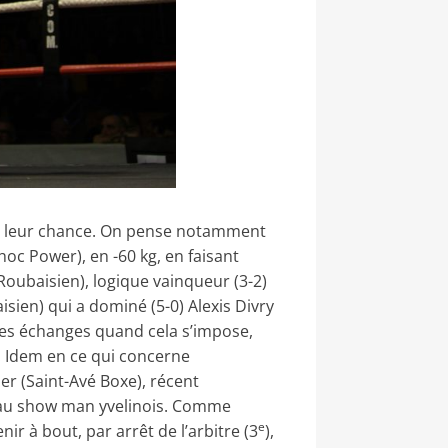
nté leur chance. On pense notamment
oc Power), en -60 kg, en faisant
Roubaisien), logique vainqueur (3-2)
ien) qui a dominé (5-0) Alexis Divry
r les échanges quand cela s’impose,
s. Idem en ce qui concerne
er (Saint-Avé Boxe), récent
 au show man yvelinois. Comme
e
r à bout, par arrêt de l’arbitre (3
),