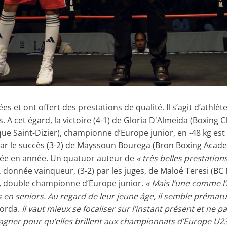
es et ont offert des prestations de qualité. Il s’agit d’athlèt
es. A cet égard, la victoire (4-1) de Gloria D'Almeida (Boxin
que Saint-Dizier), championne d’Europe junior, en -48 kg est
ar le succès (3-2) de Mayssoun Bourega (Bron Boxing Acade
née en année. Un quatuor auteur de
« très belles prestations
onnée vainqueur, (3-2) par les juges, de Maloé Teresi (BC Ni
r, double championne d’Europe junior.
« Mais l’une comme l’
 en seniors. Au regard de leur jeune âge, il semble prématu
lorda.
Il vaut mieux se focaliser sur l’instant présent et ne pa
pagner pour qu’elles brillent aux championnats d’Europe U23 