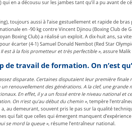
s) qui en a décousu sur les jambes tant qu’il a pu avant de c
), toujours aussi à l’aise gestuellement et rapide de bras p
ationale en -90 kg contre Vincent Djinou (Boxing Club de Garg
yan Boxing Club) a réalisé un exploit. A dix-huit ans, sa vit
 pour écarter (4-1) Samuel Donald Nembot (Red Star Olympi
 Il est à la fois prometteur et très perfectible »
, assure Malik
up de travail de formation. On n’est q
 assez disparate. Certaines disputaient leur première finale
à un renouvellement des générations. A la clef, une grande 
aux. En effet, il y a un fossé entre le niveau national et celu
tion. On n’est qu’au début du chemin »
, tempère l’entraîne
in a, au demeurant, souvent pris le pas sur la qualité tech
nes qui fait que celles qui émergent manquent d’expérience c
qui se mord la queue »
, résume l’entraîneur national.