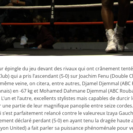
leur épingle du jeu devant des rivaux qui ont crânement te
) qui a pris l’ascendant (5-0) sur Joachim Fenu (Double Ch
 même veine, on citera, entre autres, Djamel Djemmal (ABC 
ennais) en -67 kg et Mohamed Dahmane Djemmal (ABC Roubais
. L’un et l’autre, excellents stylistes mais capables de durci
oir une partie de leur magnifique panoplie entre seize corde
 s’est parfaitement relancé contre le valeureux Izaya Gauch
ment déclaré perdant (5-0) en ayant tenu la dragée haute
Lyon United) a fait parler sa puissance phénoménale pour veni