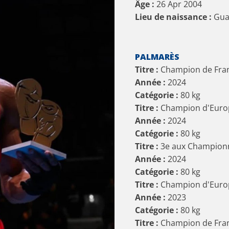
Âge :
26 Apr 2004
Lieu de naissance :
Gua
PALMARÈS
Titre :
Champion de Fran
Année :
2024
Catégorie :
80
kg
Titre :
Champion d'Euro
Année :
2024
Catégorie :
80
kg
Titre :
3e aux Championn
Année :
2024
Catégorie :
80
kg
Titre :
Champion d'Euro
Année :
2023
Catégorie :
80
kg
Titre :
Champion de Fran