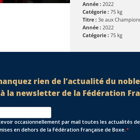
Année :
2022
Catégorie :
75
kg
Titre :
3e aux Championn
Année :
2022
Catégorie :
75
kg
anquez rien de l'actualité du noble 
 la newsletter de la Fédération Fr
cevoir occasionnellement par mail toutes les actualités de
ises en dehors de la Fédération Française de Boxe.
*