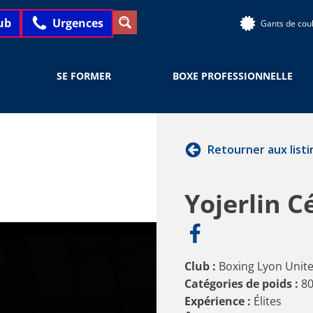
ub
Urgences
Gants de cou
SE FORMER
BOXE PROFESSIONNELLE
Retourner aux listi
Yojerlin C
Club :
Boxing Lyon Unit
Catégories de poids :
80
Expérience :
Élites