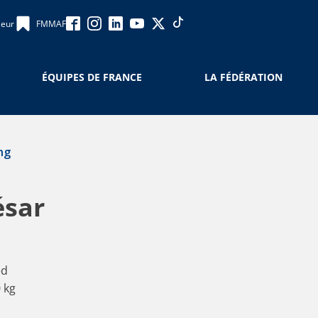
leur
FMMAF
ÉQUIPES DE FRANCE
LA FÉDÉRATION
ng
ésar
ed
 kg