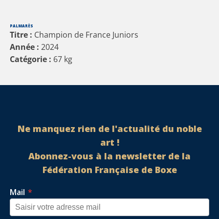
PALMARÈS
Titre :
Champion de France Juniors
Année :
2024
Catégorie :
67
kg
Ne manquez rien de l'actualité du noble
art !
Abonnez-vous à la newsletter de la
Fédération Française de Boxe
Mail
*