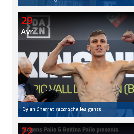
29
Avr
Dylan Charrat raccroche les gants
22