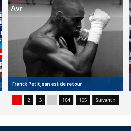
Avr
Franck Petitjean est de retour
1
2
3
104
105
Suivant »
…