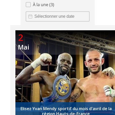
À la une
(3)
recherche date
Date
2
Mai
Elisez Yvan Mendy sportif du mois d'avril de la
région Hauts-de-France