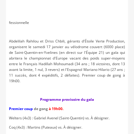
fessionnelle
Abdelilah Rahilou et Driss Chbili, gérants d'Étoile Verte Production,
organisent le samedi 17 janvier au vélodrome couvert (6000 place)
de Saint-Quentin-en-Yvelines (en direct sur l'Équipe 21) un gala qui
abritera le championnat d'Europe vacant des poids super-moyens
entre le Français Hadillah Mohoumadi (34 ans ; 18 victoires, dont 13
avant la limite, 1 nul, 3 revers) et l'Espagnol Mariano Hilario (27 ans ;
11 succès, dont 4 expéditifs, 2 défaites). Premier coup de gong à
19h00.
Programme provisoire du gala
Premier coup
de gong
à 19h00.
Welters (4x3) : Gabriel Avenel (Saint-Quentin) vs. À désigner.
Coq (4x3) : Martins (Puteaux) vs. À désigner.