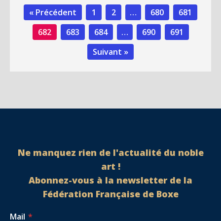
« Précédent
1
2
…
680
681
682
683
684
…
690
691
Suivant »
Ne manquez rien de l'actualité du noble
art !
Abonnez-vous à la newsletter de la
Fédération Française de Boxe
Mail
*